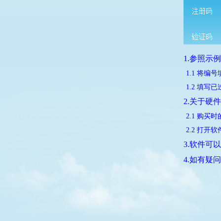
1.参照示
1.1 将
1.2 填写
2.关于硬件
2.1 购
2.2 打
3.软件可
4.如有疑问