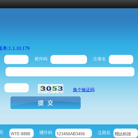
本:1.1.10.179
硬件码
注册名
换个验证码