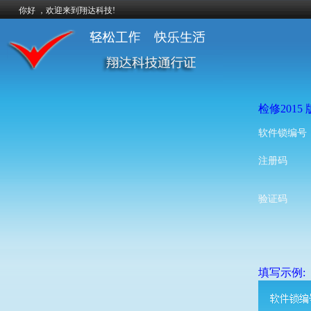
你好 ，欢迎来到翔达科技!
检修2015 版
软件锁编号
注册码
验证码
填写示例: